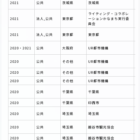
2021
公共
茨城県
茨城県
ョ
ライティング・コラボレ
金
2021
法人,公共
東京都
ーションかなまち実行委
設
員会
令
2021
法人,公共
東京都
東京都
託
ホ
2020・2021
公共
大阪府
UR都市機構
ン
令
2020
公共
その他
UR都市機構
報
2020
公共
その他
UR都市機構
都
2020
公共
その他
UR都市機構
都
「
2020
公共
千葉県
千葉県
ジ
2020
公共
千葉県
印西市
印
令
2020
公共
埼玉県
埼玉県
委
令
2020
公共
埼玉県
越谷市観光協会
業
2020
公共
埼玉県
越谷市観光協会
越