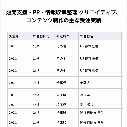
販売支援・PR・情報収集整理 クリエイティブ、
コンテンツ制作の主な受注実績
実施年
お客様区分
都道府県
お客様名
受
令
2021
公共
その他
UR都市機構
理
技
2021
公共
その他
UR都市機構
資
Ｕ
2021
公共
その他
UR都市機構
営
「
2021
公共
千葉県
千葉県
ジ
令
2021
公共
埼玉県
埼玉県
業
2021
公共
埼玉県
春日部市
第
2021
公共
埼玉県
越谷市観光協会
ポ
令
2021
公共
埼玉県
越谷市観光協会
イ