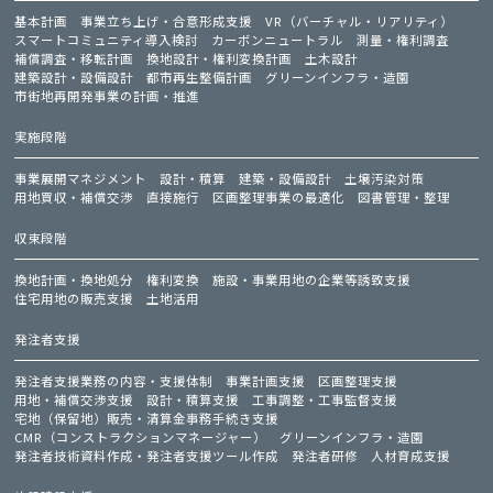
基本計画
事業立ち上げ・合意形成支援
VR（バーチャル・リアリティ）
スマートコミュニティ導入検討
カーボンニュートラル
測量・権利調査
補償調査・移転計画
換地設計・権利変換計画
土木設計
建築設計・設備設計
都市再生整備計画
グリーンインフラ・造園
市街地再開発事業の計画・推進
実施段階
事業展開マネジメント
設計・積算
建築・設備設計
土壌汚染対策
用地買収・補償交渉
直接施行
区画整理事業の最適化
図書管理・整理
収束段階
換地計画・換地処分
権利変換
施設・事業用地の企業等誘致支援
住宅用地の販売支援
土地活用
発注者支援
発注者支援業務の内容・支援体制
事業計画支援
区画整理支援
用地・補償交渉支援
設計・積算支援
工事調整・工事監督支援
宅地（保留地）販売・清算金事務手続き支援
CMR（コンストラクションマネージャー）
グリーンインフラ・造園
発注者技術資料作成・発注者支援ツール作成
発注者研修
人材育成支援