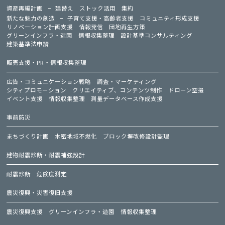
資産再編計画
建替え
ストック活用
集約
新たな魅力の創造
子育て支援・高齢者支援
コミュニティ形成支援
リノベーション計画支援
情報発信
団地再生方策
グリーンインフラ・造園
情報収集整理
設計基準コンサルティング
建築基準法申請
販売支援・PR・情報収集整理
広告・コミュニケーション戦略
調査・マーケティング
シティプロモーション
クリエイティブ、コンテンツ制作
ドローン空撮
イベント支援
情報収集整理
測量データベース作成支援
事前防災
まちづくり計画
木密地域不燃化
ブロック塀改修設計監理
建物耐震診断・耐震補強設計
耐震診断
危険度測定
震災復興・災害復旧支援
震災復興支援
グリーンインフラ・造園
情報収集整理