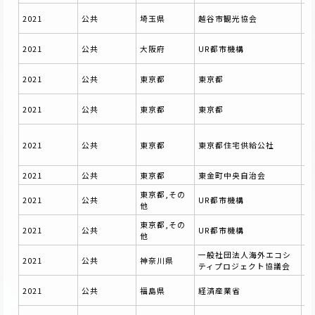
令
2021
公共
埼玉県
越谷市観光協会
業
Ｕ
2021
公共
大阪府
UR都市機構
営
令
2021
公共
東京都
東京都
ン
令
2021
公共
東京都
東京都
委
コ
2021
公共
東京都
東京都住宅供給公社
制
別
2021
公共
東京都
東金町中央自治会
し
東京都,その
賃
2021
公共
UR都市機構
他
務
東京都,その
令
2021
公共
UR都市機構
他
ン
一般社団法人海外エコシ
令
2021
公共
神奈川県
ティプロジェクト協議会
ー
令
2021
公共
福島県
経済産業省
産
令