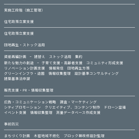
実施工段階（施工管理）
住宅政策立案支援
住宅政策立案支援
団地再生・ストック活用
資産再編計画
建替え
ストック活用
集約
新たな魅力の創造
子育て支援・高齢者支援
コミュニティ形成支援
リノベーション計画支援
情報発信
団地再生方策
グリーンインフラ・造園
情報収集整理
設計基準コンサルティング
建築基準法申請
販売支援・PR・情報収集整理
広告・コミュニケーション戦略
調査・マーケティング
シティプロモーション
クリエイティブ、コンテンツ制作
ドローン空撮
イベント支援
情報収集整理
測量データベース作成支援
事前防災
まちづくり計画
木密地域不燃化
ブロック塀改修設計監理