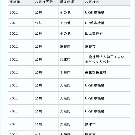
実施年
お客様区分
都道府県
お客様名
受
公
2021
公共
その他
UR都市機構
る
2021
公共
その他
UR都市機構
防
防
2021
公共
その他
国土交通省
査
京
2021
公共
京都府
京都市
導
一般社団法人神戸すまい
2021
公共
兵庫県
新
まちづくり公社
長
2021
公共
千葉県
長生郡長生村
2
令
2021
公共
大阪府
UR都市機構
基
既
2021
公共
大阪府
UR都市機構
討
令
2021
公共
大阪府
UR都市機構
検
摂
2021
公共
大阪府
摂津市
り
2021
公共
大阪府
門真市
門