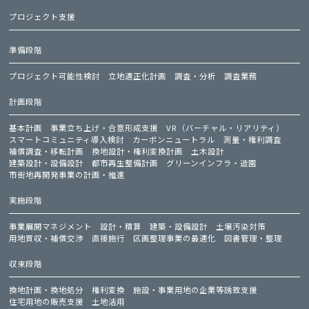
プロジェクト支援
準備段階
プロジェクト可能性検討
立地適正化計画
調査・分析
調査業務
計画段階
基本計画
事業立ち上げ・合意形成支援
VR（バーチャル・リアリティ）
スマートコミュニティ導入検討
カーボンニュートラル
測量・権利調査
補償調査・移転計画
換地設計・権利変換計画
土木設計
建築設計・設備設計
都市再生整備計画
グリーンインフラ・造園
市街地再開発事業の計画・推進
実施段階
事業展開マネジメント
設計・積算
建築・設備設計
土壌汚染対策
用地買収・補償交渉
直接施行
区画整理事業の最適化
図書管理・整理
収束段階
換地計画・換地処分
権利変換
施設・事業用地の企業等誘致支援
住宅用地の販売支援
土地活用