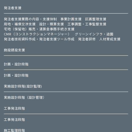
発注者支援
発注者支援業務の内容・支援体制
事業計画支援
区画整理支援
用地・補償交渉支援
設計・積算支援
工事調整・工事監督支援
宅地（保留地）販売・清算金事務手続き支援
CMR（コンストラクションマネージャー）
グリーンインフラ・造園
発注者技術資料作成・発注者支援ツール作成
発注者研修
人材育成支援
施設建設支援
計画・設計段階
計画・設計段階
実施設計段階(設計監理)
実施設計段階（設計管理）
工事発注段階
工事発注段階
施工監理段階