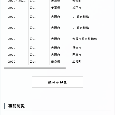
2020・2021
公共
茨城県
大洗町
大
2020
公共
千葉県
松戸市
都
令
2020
公共
大阪府
UR都市機構
モ
令
2020
公共
大阪府
UR都市機構
る
令
2020
公共
大阪府
大阪市都市整備局
基
2020
公共
大阪府
摂津市
摂
2020
公共
大阪府
門真市
門
2020
公共
奈良県
広陵町
広
事前防災