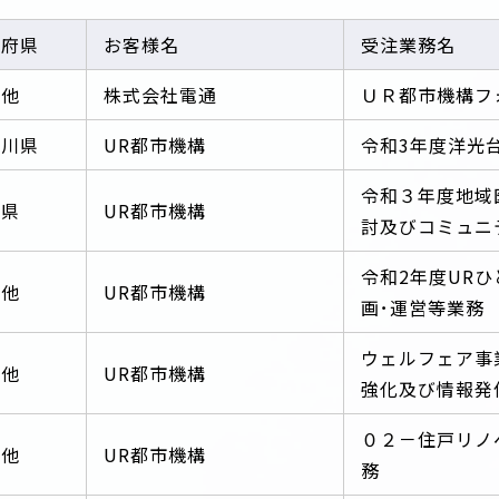
道府県
お客様名
受注業務名
の他
株式会社電通
ＵＲ都市機構フ
奈川県
UR都市機構
令和3年度洋光
令和３年度地域
岡県
UR都市機構
討及びコミュニ
令和2年度UR
の他
UR都市機構
画･運営等業務
ウェルフェア事
の他
UR都市機構
強化及び情報発
０２－住戸リノ
の他
UR都市機構
務