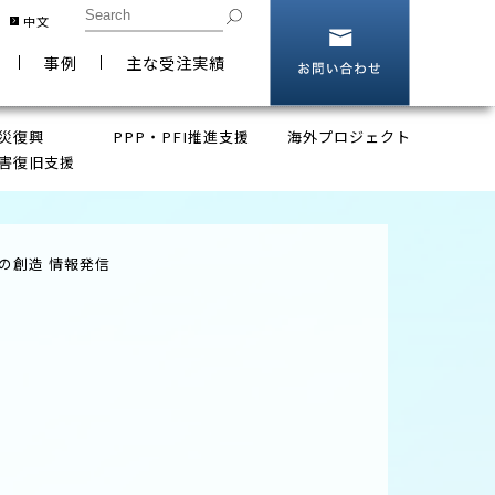
お問い合
中文
事例
主な受注実績
災復興
PPP・PFI推進支援
海外プロジェクト
害復旧支援
・補償交渉支援
設計・積算支援
シティプロモーション
の創造 情報発信
MR（コンストラクションマネージャー）
スマートコミュニティ導入検討
ト支援
情報収集整理
ベーション計画支援
情報発信
注者研修
人材育成支援
・権利変換計画
土木設計
設計基準コンサルティング
地再開発事業の計画・推進
用地買収・補償交渉
直接施行
用地の販売支援
土地活用