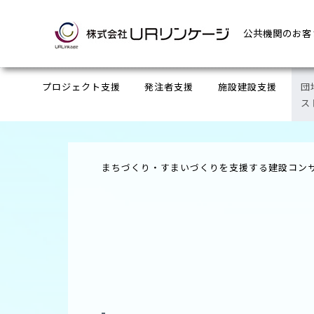
公共機関のお客
プロジェクト支援
発注者支援
施設建設支援
団
ス
準備段階
発注者支援
計画・設計段階
事前防災
PPP・PFI推進支援
海外プロジェクト
プロジェクト可能性検討
まちづくり計画
発注者支援業務の内容
海外プロジェク
PPP・PFI推
計画・設計
木
資産再編計画
販売支援・PR・情報収集整理
建物耐震診断
震災復興
耐震診断
震災復興支援
危険度
広告
建替
グ
まちづくり・すまいづくりを支援する建設コン
工事調整・工事監督支
計画段階
実施設計段階(設計監理)
基本計画
実施設計段
事業立ち
耐震補強設計
災害復旧支援
クリ
新たな魅力の創造
子育
グリーンインフラ・造
カーボンニュートラル
工事発注段階
工事発注段
測量
団地
建築設計・設備設計
施工監理段階
実施工段階
建築
実施段階
事業展開マネジメント
住宅政策立案支援
住宅政策立
区画整理事業の最適化
収束段階
換地計画・換地処分