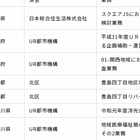
スクエアJSに
玉県
日本総合住生活株式会社
検討業務
平成31年度Ｕ
阪府
UR都市機構
る企画補助・運
01-関西地域
阪府
UR都市機構
査業務
京都
北区
豊島四丁目地区
京都
北区
豊島四丁目リバ
奈川県
UR都市機構
令和元年度洋光
地域医療福祉拠
奈川県
UR都市機構
その2業務