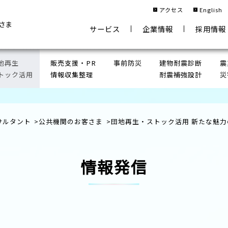
アクセス
English
さま
サービス
企業情報
採用情報
地再生
販売支援・PR
事前防災
建物耐震診断
震
トック活用
情報収集整理
耐震補強設計
災
・支援体制
ト
進支援
段階
密地域不燃化
立地適正化計画
事業計画支援
ブロック塀改修設計監理
調査・分析
区画整理支援
調査業務
用地
測定
・コミュニケーション戦略
え
リーンインフラ・造園
ストック活用
集約
情報収集整理
調査・マーケティング
サルタント
>
公共機関のお客さま
>団地再生・ストック活用 新たな魅力
援
宅地（保留地）販売・清算金事務手続き支援
C
階（設計管理）
上げ・合意形成支援
VR（バーチャル・リアリティ）
エイティブ、コンテンツ制作
ドローン空撮
イベン
て支援・高齢者支援
コミュニティ形成支援
リノ
園
発注者技術資料作成・発注者支援ツール作成
発
測量・権利調査
補償調査・移転計画
換地設計
階
データベース作成支援
再生方策
グリーンインフラ・造園
情報収集整理
都市再生整備計画
グリーンインフラ・造園
市街
情報発信
（施工管理）
基準法申請
設計・積算
建築・設備設計
土壌汚染対策
案支援
図書管理・整理
権利変換
施設・事業用地の企業等誘致支援
住宅