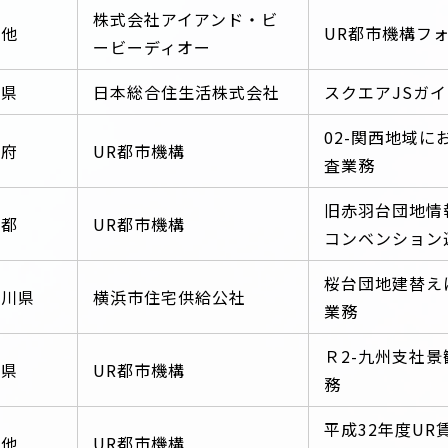
株式会社アイアンド・ビ
の他
UR都市機構フォ
ービーディオー
玉県
日本総合住生活株式会社
スクエアJSガ
02-関西地域
阪府
UR都市機構
査業務
旧赤羽台団地情
京都
UR都市機構
コンベンション
桜台団地建替え
奈川県
横浜市住宅供給公社
業務
Ｒ2-九州支社
岡県
UR都市機構
務
平成32年度U
の他
UR都市機構