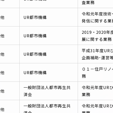
査業務
令和元年度技術
の他
UR都市機構
発信に関する業
2019・202
の他
UR都市機構
展に関する業務
平成31年度UR
の他
UR都市機構
企画補助･運営
０１－住戸リノ
の他
UR都市機構
務
一般財団法人都市再生共
令和元年度UR
の他
済会
業務
一般財団法人都市再生共
令和元年度UR
の他
済会
業務