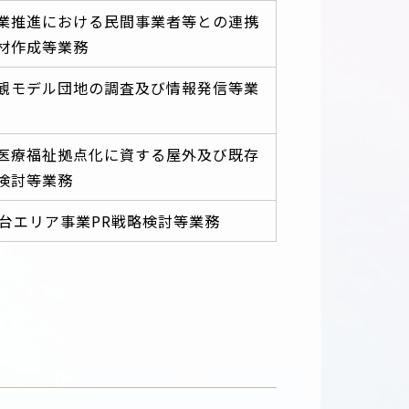
業推進における民間事業者等との連携
材作成等業務
景観モデル団地の調査及び情報発信等業
医療福祉拠点化に資する屋外及び既存
検討等業務
光台エリア事業PR戦略検討等業務