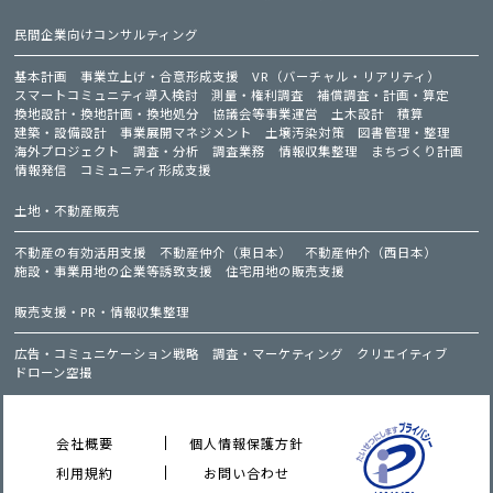
民間企業向けコンサルティング
基本計画
事業立上げ・合意形成支援
VR（バーチャル・リアリティ）
スマートコミュニティ導入検討
測量・権利調査
補償調査・計画・算定
換地設計・換地計画・換地処分
協議会等事業運営
土木設計
積算
建築・設備設計
事業展開マネジメント
土壌汚染対策
図書管理・整理
海外プロジェクト
調査・分析
調査業務
情報収集整理
まちづくり計画
情報発信
コミュニティ形成支援
土地・不動産販売
不動産の有効活用支援
不動産仲介（東日本）
不動産仲介（西日本）
施設・事業用地の企業等誘致支援
住宅用地の販売支援
販売支援・PR・情報収集整理
広告・コミュニケーション戦略
調査・マーケティング
クリエイティブ
ドローン空撮
会社概要
個人情報保護方針
利用規約
お問い合わせ