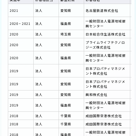
神
2021
法人
愛知県
名古屋鉄道株式会社
務
一般財団法人電源地域振
双
2020・2021
法人
福島県
興センター
画
2020
法人
埼玉県
日本総合住生活株式会社
技
プライムライフテクノロ
2020
法人
愛知県
S
ジーズ株式会社
一般財団法人電源地域振
双
2020
法人
福島県
興センター
務
日本プロパティマネジメ
2019
法人
愛知県
小
ント株式会社
日本プロパティマネジメ
2019
法人
愛知県
小
ント株式会社
2019
法人
愛知県
興和株式会社
業
一般財団法人電源地域振
2019
法人
福島県
双
興センター
2018
法人
千葉県
成田国際空港株式会社
移
2018
法人
千葉県
成田国際空港株式会社
代
一般財団法人電源地域振
2018
法人
福島県
双