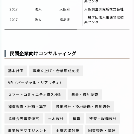
興センター
2017
法人
大阪府
大阪創生研究所株式会社
京
一般財団法人電源地域振
2017
法人
福島県
双
興センター
民間企業向けコンサルティング
基本計画
事業立上げ・合意形成支援
VR（バーチャル・リアリティ）
スマートコミュニティ導入検討
測量・権利調査
補償調査・計画・算定
換地設計・換地計画・換地処分
協議会等事業運営
土木設計
積算
建築・設備設計
事業展開マネジメント
土壌汚染対策
図書整理・整理