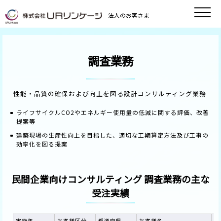
法人のお客さま
調査業務
性能・品質の確保および向上を図る設計コンサルティング業務
ライフサイクルCO2やエネルギー使用量の低減に関する評価、改善
提案等
建築現場の生産性向上を目指した、適切な工期算定方法及び工事の
効率化を図る提案
民間企業向けコンサルティング 調査業務の主な
受注実績
実施年
お客様区分
都道府県
お客様名
受