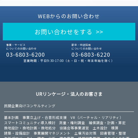
WEBからのお問い合わせ
お問い合わせをする >>
事業・サービス
新卒・中途採用
についてのお問い合わせ
についてのお問い合わせ
03-6803-6200
03-6803-6220
営業時間：平日9:30-17:00（土・日・祝・年末年始を除く）
URリンケージ・法人のお客さま
民間企業向けコンサルティング
基本計画
事業立上げ・合意形成支援
VR（バーチャル・リアリティ）
スマートコミュニティ導入検討
測量・権利調査
補償調査・計画・算定
換地設計・換地計画・換地処分
協議会等事業運営
土木設計
積算
建築・設備設計
事業展開マネジメント
土壌汚染対策
図書管理・整理