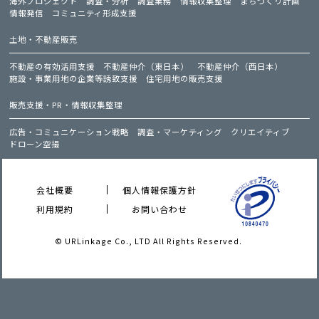
海外プロジェクト
調査・分析
調査業務
情報収集整理
まちづくり計画
情報発信
コミュニティ形成支援
土地・不動産販売
不動産の有効活用支援
不動産仲介（東日本）
不動産仲介（西日本）
施設・事業用地の企業等誘致支援
住宅用地の販売支援
販売支援・PR・情報収集整理
広告・コミュニケーション戦略
調査・マーケティング
クリエイティブ
ドローン空撮
会社概要
個人情報保護方針
利用規約
お問い合わせ
© URLinkage Co., LTD All Rights Reserved.