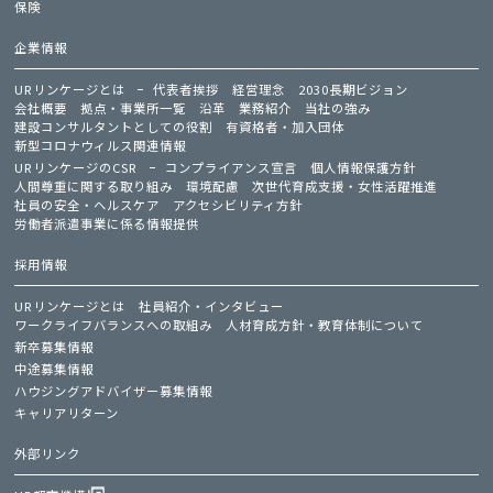
保険
企業情報
URリンケージとは
代表者挨拶
経営理念
2030長期ビジョン
会社概要
拠点・事業所一覧
沿革
業務紹介
当社の強み
建設コンサルタントとしての役割
有資格者・加入団体
新型コロナウィルス関連情報
URリンケージのCSR
コンプライアンス宣言
個人情報保護方針
人間尊重に関する取り組み
環境配慮
次世代育成支援・女性活躍推進
社員の安全・ヘルスケア
アクセシビリティ方針
労働者派遣事業に係る情報提供
採用情報
URリンケージとは
社員紹介・インタビュー
ワークライフバランスへの取組み
人材育成方針・教育体制について
新卒募集情報
中途募集情報
ハウジングアドバイザー募集情報
キャリアリターン
外部リンク