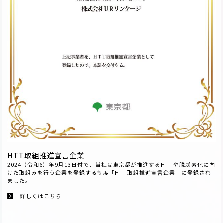
HTT取組推進宣言企業
2024
（令和
6
）年
9
月
13
日付で、当社は東京都が推進する
HTT
や脱炭素化に向
けた取組みを行う企業を登録する制度「
HTT
取組推進宣言企業」に登録され
ました。
詳しくはこちら