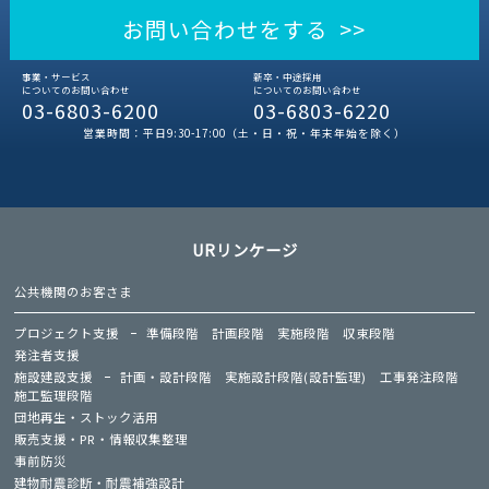
お問い合わせをする >>
事業・サービス
新卒・中途採用
についてのお問い合わせ
についてのお問い合わせ
03-6803-6200
03-6803-6220
営業時間：平日9:30-17:00（土・日・祝・年末年始を除く）
URリンケージ
公共機関のお客さま
プロジェクト支援
準備段階
計画段階
実施段階
収束段階
発注者支援
施設建設支援
計画・設計段階
実施設計段階(設計監理)
工事発注段階
施工監理段階
団地再生・ストック活用
販売支援・PR・情報収集整理
事前防災
建物耐震診断・耐震補強設計