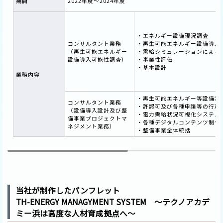
期間
2022年度～2024年度
・エネルギー設備現況調査
コンサルタント業務
・再生可能エネルギー設備導入
（再生可能エネルギー
・需給シミュレーションによる
設備導入可能性調査）
・事業性評価
・基本設計
業務内容
・再生可能エネルギー等設備実
コンサルタント業務
・許認可及び各種申請等の行政
（設備導入設計及び整
・電力需給状況可視化システム
備事業プロジェクトマ
・各種デジタルコンテンツ制作
ネジメント業務）
・整備事業全体統括
当社が制作したパンフレット
TH-ENERGY MANAGYMENT SYSTEM ～テクノアカデ
ミー浜は高度な人材育成拠点へ～