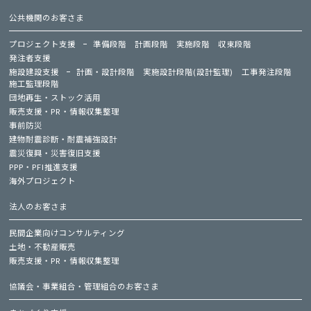
公共機関のお客さま
プロジェクト支援
準備段階
計画段階
実施段階
収束段階
発注者支援
施設建設支援
計画・設計段階
実施設計段階(設計監理)
工事発注段階
施工監理段階
団地再生・ストック活用
販売支援・PR・情報収集整理
事前防災
建物耐震診断・耐震補強設計
震災復興・災害復旧支援
PPP・PFI推進支援
海外プロジェクト
法人のお客さま
民間企業向けコンサルティング
土地・不動産販売
販売支援・PR・情報収集整理
協議会・事業組合・管理組合のお客さま