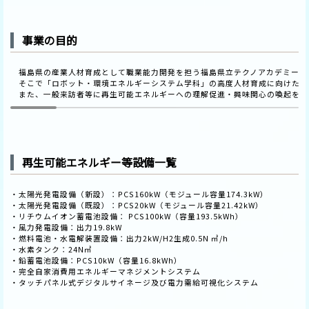
事業の目的
福島県の産業人材育成として職業能力開発を担う福島県立テクノアカデミー浜
そこで「ロボット・環境エネルギーシステム学科」の高度人材育成に向けた教
また、一般来訪者等に再生可能エネルギーへの理解促進・興味関心の喚起を促
再生可能エネルギー等設備一覧
・太陽光発電設備（新設）：PCS160kW（モジュール容量174.3kW）
・太陽光発電設備（既設）：PCS20kW（モジュール容量21.42kW）
・リチウムイオン蓄電池設備： PCS100kW（容量193.5kWh）
・風力発電設備：出力19.8kW
・燃料電池・水電解装置設備：出力2kW/H2生成0.5N ㎥/h
・水素タンク：24N㎥
・鉛蓄電池設備：PCS10kW（容量16.8kWh）
・完全自家消費用エネルギーマネジメントシステム
・タッチパネル式デジタルサイネージ及び電力需給可視化システム