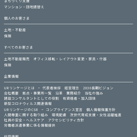
まちづくり支援
マンション・団地建替え
個人のお客さま
土地・不動産
保険
すべてのお客さま
土地不動産販売
オフィス移転・レイアウト変更・家具・什器
保険
企業情報
URリンケージとは
代表者挨拶
経営理念
2030長期ビジョン
会社概要
拠点・事業所一覧
沿革
業務紹介
当社の強み
建設コンサルタントとしての役割
有資格者・加入団体
新型コロナウィルス関連情報
URリンケージのCSR
コンプライアンス宣言
個人情報保護方針
人間尊重に関する取り組み
環境配慮
次世代育成支援・女性活躍推進
社員の安全・ヘルスケア
アクセシビリティ方針
労働者派遣事業に係る情報提供
採用情報