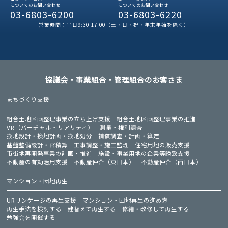
についてのお問い合わせ
についてのお問い合わせ
03-6803-6200
03-6803-6220
営業時間：平日9:30-17:00（土・日・祝・年末年始を除く）
協議会・事業組合・管理組合のお客さま
まちづくり支援
組合土地区画整理事業の立ち上げ支援
組合土地区画整理事業の推進
VR（バーチャル・リアリティ）
測量・権利調査
換地設計・換地計画・換地処分
補償調査・計画・算定
基盤整備設計・官積算
工事調整・施工監理
住宅用地の販売支援
市街地再開発事業の計画・推進
施設・事業用地の企業等誘致支援
不動産の有効活用支援
不動産仲介（東日本）
不動産仲介（西日本）
マンション・団地再生
URリンケージの再生支援
マンション・団地再生の進め方
再生手法を検討する
建替えて再生する
修繕・改修して再生する
勉強会を開催する