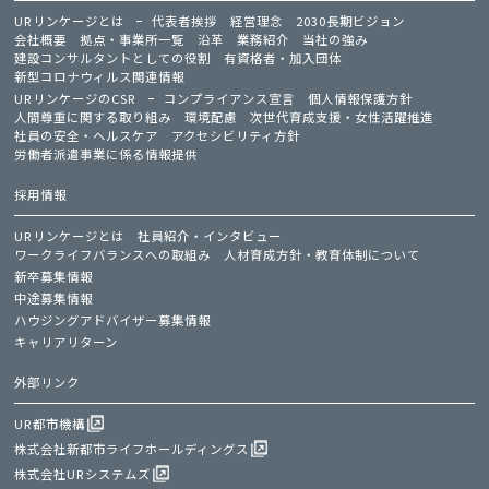
URリンケージとは
代表者挨拶
経営理念
2030長期ビジョン
会社概要
拠点・事業所一覧
沿革
業務紹介
当社の強み
建設コンサルタントとしての役割
有資格者・加入団体
新型コロナウィルス関連情報
URリンケージのCSR
コンプライアンス宣言
個人情報保護方針
人間尊重に関する取り組み
環境配慮
次世代育成支援・女性活躍推進
社員の安全・ヘルスケア
アクセシビリティ方針
労働者派遣事業に係る情報提供
採用情報
URリンケージとは
社員紹介・インタビュー
ワークライフバランスへの取組み
人材育成方針・教育体制について
新卒募集情報
中途募集情報
ハウジングアドバイザー募集情報
キャリアリターン
外部リンク
UR都市機構
株式会社新都市ライフホールディングス
株式会社URシステムズ