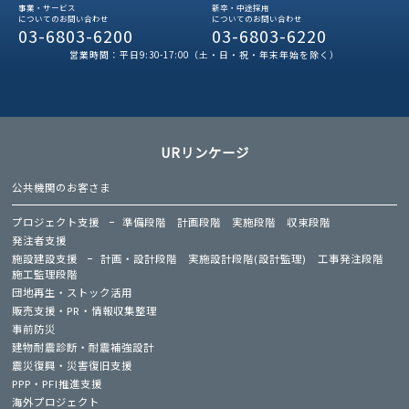
事業・サービス
新卒・中途採用
についてのお問い合わせ
についてのお問い合わせ
03-6803-6200
03-6803-6220
営業時間：平日9:30-17:00（土・日・祝・年末年始を除く）
URリンケージ
公共機関のお客さま
プロジェクト支援
準備段階
計画段階
実施段階
収束段階
発注者支援
施設建設支援
計画・設計段階
実施設計段階(設計監理)
工事発注段階
施工監理段階
団地再生・ストック活用
販売支援・PR・情報収集整理
事前防災
建物耐震診断・耐震補強設計
震災復興・災害復旧支援
PPP・PFI推進支援
海外プロジェクト