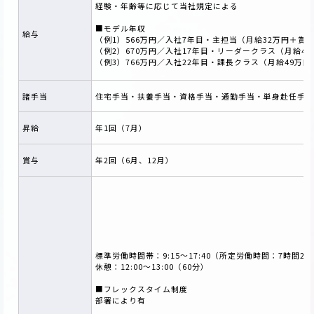
経験・年齢等に応じて当社規定による
■モデル年収
給与
（例1）566万円／入社7年目・主担当（月給32万円＋賞
（例2）670万円／入社17年目・リーダークラス（月給4
（例3）766万円／入社22年目・課長クラス（月給49万
諸手当
住宅手当・扶養手当・資格手当・通勤手当・単身赴任手当
昇給
年1回（7月）
賞与
年2回（6月、12月）
標準労働時間帯：9:15～17:40（所定労働時間：7時間25
休憩：12:00～13:00（60分）
■フレックスタイム制度
部署により有