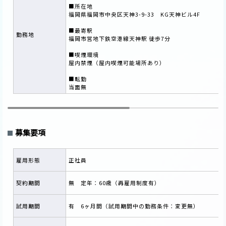
■所在地
福岡県福岡市中央区天神3-9-33 KG天神ビル4F
■最寄駅
勤務地
福岡市営地下鉄空港線天神駅 徒歩7分
■喫煙環境
屋内禁煙（屋内喫煙可能場所あり）
■転勤
当面無
募集要項
雇用形態
正社員
契約期間
無 定年：60歳（再雇用制度有）
試用期間
有 6ヶ月間（試用期間中の勤務条件：変更無）