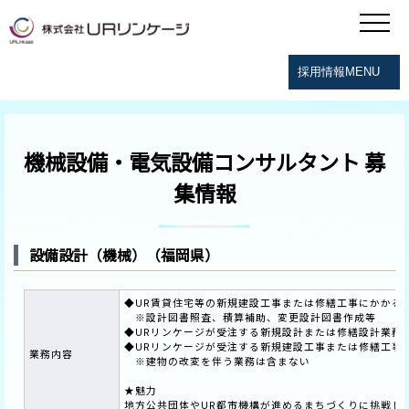
採用情報MENU
機械設備・電気設備コンサルタント 募
集情報
設備設計（機械）（福岡県）
◆UR賃貸住宅等の新規建設工事または修繕工事にかかる機
※設計図書照査、積算補助、変更設計図書作成等
◆URリンケージが受注する新規設計または修繕設計業務
◆URリンケージが受注する新規建設工事または修繕工事
業務内容
※建物の改変を伴う業務は含まない
★魅力
地方公共団体やUR都市機構が進めるまちづくりに挑戦し