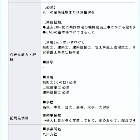
【必須】
以下の業務経験または資格保有
［業務経験］
◆過去10年間に共同住宅の機械設備工事にかかる設計業
◆CADの基本操作ができること
［資格(以下のいずれか)］
技術士、建築士、建築設備士、管工事施工管理技士、空気
水装置工事主任技術者
必要な能力・経
験
■語学
-
■資格
技術士(その他) 必須
二級建築士 必須
建築設備士 必須
■学歴
高校、専修、短大、高専、大学、大学院
業務支援部
配属先情報
中途入社者が多く在籍しており、馴染みやすい環境です。
■事業所名
九州支社