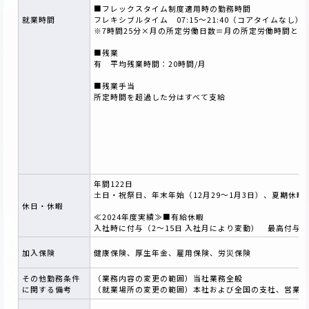
■フレックスタイム制度適用時の勤務時間
就業時間
フレキシブルタイム 07:15～21:40（コアタイムなし）
※7時間25分×月の所定労働日数＝月の所定労働時間と
■残業
有 平均残業時間：20時間/月
■残業手当
所定時間を超過した分はすべて支給
年間122日
土日・祝祭日、年末年始（12月29～1月3日）、夏期休暇
休日・休暇
≪2024年度実績≫■有給休暇
入社時に付与（2～15日 入社月により変動） 最高付与日
加入保険
健康保険、厚生年金、雇用保険、労災保険
その他勤務条件
（業務内容の変更の範囲）当社業務全般
に関する備考
（就業場所の変更の範囲）本社および全国の支社、営業所